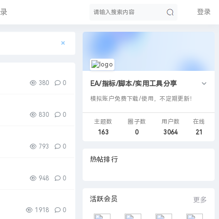
录
登录
×
搜
380
0
EA/指标/脚本/实用工具分享
模拟账户免费下载/使用，不定期更新！
830
0
主题数
圈子数
用户数
在线
163
0
3064
21
793
0
热帖排行
索
948
0
活跃会员
更多
1918
0