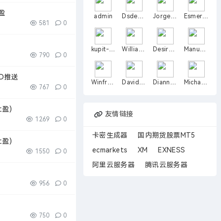
盈
admin
Dsdehog
JorgeIteld
Esmeraldosjfj
581
0
kupit-super-tad
Williamnix
DesireeHad
ManuelNaw
790
0
ID推送
WinfredSto
DavidNoft
DianneOxich
Michaelceare
767
0
止盈)
友情链接
1269
0
卡密生成器
国内期货股票MT5
止盈)
ecmarkets
XM
EXNESS
1550
0
阿里云服务器
腾讯云服务器
956
0
750
0